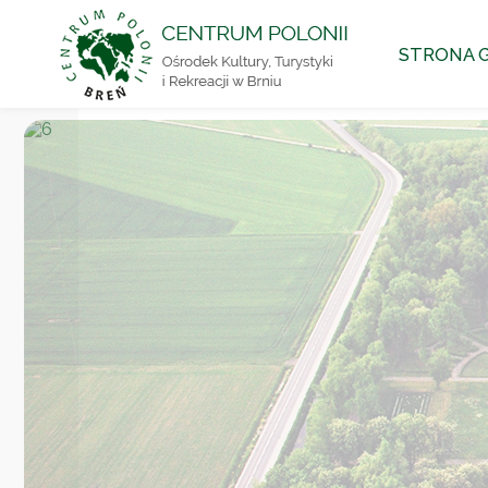
CENTRUM
Przejdź
POLONII
STRONA 
Ośrodek
do
Kultury,
Turystyki
i
Rekreacji
treści
w Brniu