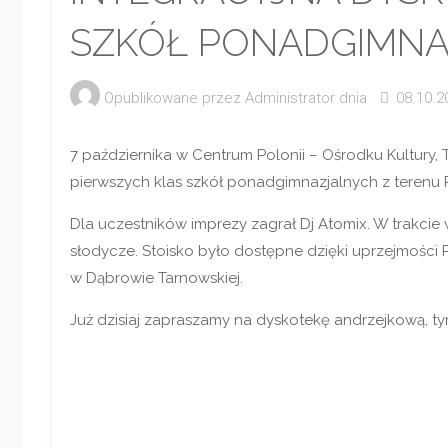
SZKÓŁ PONADGIMNA
Opublikowane przez
Administrator
dnia
08.10.2
7 października w Centrum Polonii – Ośrodku Kultury, T
pierwszych klas szkół ponadgimnazjalnych z terenu
Dla uczestników imprezy zagrał Dj Atomix. W trakcie 
słodycze. Stoisko było dostępne dzięki uprzejmości Pan
w Dąbrowie Tarnowskiej.
Już dzisiaj zapraszamy na dyskotekę andrzejkową, t