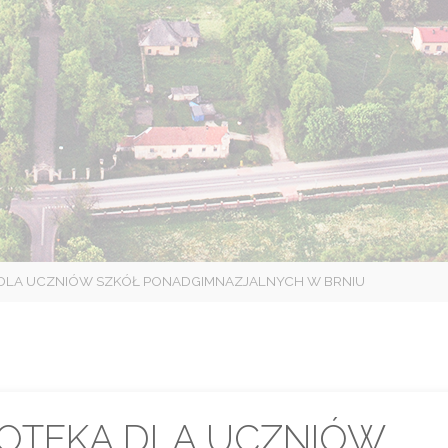
 DLA UCZNIÓW SZKÓŁ PONADGIMNAZJALNYCH W BRNIU
KOTEKA DLA UCZNIÓW