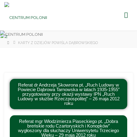
CENTRUM
POLONII
Ośrodek
Kultury,
Turystyki
i
Rekreacji
w Brniu
KARTY Z DZIEJÓW POWIŚLA DĄBROWSKIEGO
Referat dr Andrzeja Skowrona pt. „Ruch Ludowy w
Powiecie Dąbrowa Tarnowska w latach 1935-1955”
przygotowany przy okazji wystawy IPN „Ruch
Ludowy w służbie Rzeczpospolitej” – 26 maja 2012
roku
Referat mgr Włodzimierza Piaseckiego pt. „Dobra
breńskie rodu Czartoryskich i Konopków”
wygłoszony dla słuchaczy Uniwersytetu Trzeciego
Wieku – 29 maja 2012 roku