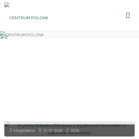
CENTRUM
POLONII
Ośrodek
Kultury,
Turystyki
i
Rekreacji
w Brniu
Magdalena
31.07.2026
2026