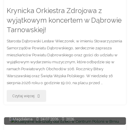
Krynicka Orkiestra Zdrojowa z
wyjątkowym koncertem w Dąbrowie
Tarnowskiej!
Starosta Dąbrowski Lesław Wieczorek, w imieniu Stowarzyszenia
Samorządów Powiatu Dąbrowskiego, serdecznie zaprasza
mieszkańców Powiatu Dąbrowskiego oraz gości do udziału w
wyjątkowym wydarzeniu muzycznym, które odbędzie się w
ramach Powiatowych Obchodów 106. Rocznicy Bitwy
Warszawskiej oraz Święta Wojska Polskiego. W niedzielę 16
sierpnia 2026 roku o godzinie 19:00, na placu przed …
"Krynicka
Czytaj więcej
Orkiestra
Zdrojowa
Magdalena
24.07.2026
2026