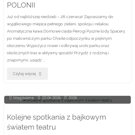
POLONII
Centrum
Już od najbliższej niedzieli – 28 czerwca! Zapraszamy do
Polonii
wyjątkowego miejsca pełnego zieleni, spokoju i relaksu.
Aromatyczna kawa Domowe ciasta Pierogi Pyszne lody Spacery
w
po malowniczym parku Chwile odpoczynku w pięknym
otoczeniu Wypożycz rower i odkrywaj uroki parku oraz
Brniu"
okolicznych tras w aktywny sposób! Przyjdź z rodziną i
znajomymi, usiądź …
"OTWARCIE
Czytaj więcej
SEZONU
W
Magdalena
22.06.2026
2026
CENTRUM
Kolejne spotkania z bajkowym
POLONII"
światem teatru