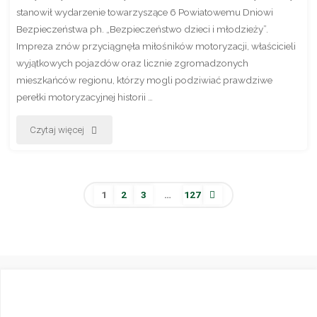
stanowił wydarzenie towarzyszące 6 Powiatowemu Dniowi
Bezpieczeństwa ph. „Bezpieczeństwo dzieci i młodzieży”.
Impreza znów przyciągnęła miłośników motoryzacji, właścicieli
wyjątkowych pojazdów oraz licznie zgromadzonych
mieszkańców regionu, którzy mogli podziwiać prawdziwe
perełki motoryzacyjnej historii …
"Motoryzacyjne
Czytaj więcej
perełki
ponownie
1
2
3
…
127
zagościły
Stronicowanie
w
wpisów
Brniu"