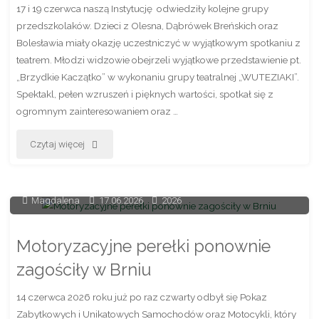
17 i 19 czerwca naszą Instytucję odwiedziły kolejne grupy
przedszkolaków. Dzieci z Olesna, Dąbrówek Breńskich oraz
Bolesławia miały okazję uczestniczyć w wyjątkowym spotkaniu z
teatrem. Młodzi widzowie obejrzeli wyjątkowe przedstawienie pt.
„Brzydkie Kaczątko” w wykonaniu grupy teatralnej „WUTEZIAKI”.
Spektakl, pełen wzruszeń i pięknych wartości, spotkał się z
ogromnym zainteresowaniem oraz …
"Kolejne
Czytaj więcej
spotkania
z
Magdalena
17.06.2026
2026
bajkowym
Motoryzacyjne perełki ponownie
światem
zagościły w Brniu
teatru"
14 czerwca 2026 roku już po raz czwarty odbył się Pokaz
Zabytkowych i Unikatowych Samochodów oraz Motocykli, który