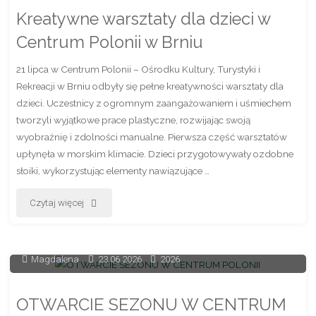
z
Kreatywne warsztaty dla dzieci w
wyjątkowym
Centrum Polonii w Brniu
koncertem
21 lipca w Centrum Polonii – Ośrodku Kultury, Turystyki i
w
Rekreacji w Brniu odbyły się pełne kreatywności warsztaty dla
dzieci. Uczestnicy z ogromnym zaangażowaniem i uśmiechem
Dąbrowie
tworzyli wyjątkowe prace plastyczne, rozwijając swoją
wyobraźnię i zdolności manualne. Pierwsza część warsztatów
Tarnowskiej!"
upłynęła w morskim klimacie. Dzieci przygotowywały ozdobne
słoiki, wykorzystując elementy nawiązujące …
"Kreatywne
Czytaj więcej
warsztaty
dla
Magdalena
23.06.2026
2026
dzieci
OTWARCIE SEZONU W CENTRUM
w