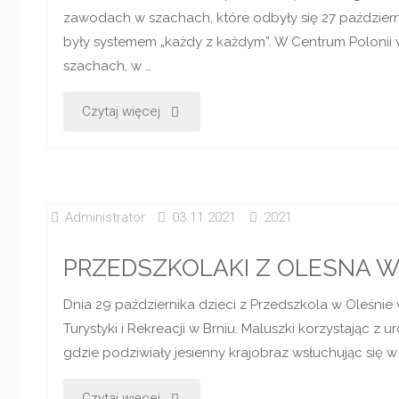
zawodach w szachach, które odbyły się 27 październi
„W
były systemem „każdy z każdym”. W Centrum Polonii 
szachach, w …
ZAKAMARKI
"WALCZYLI
Czytaj więcej
SERCA”"
O
TYTUŁ
Administrator
03.11.2021
2021
MISTRZA
PRZEDSZKOLAKI Z OLESNA
POWIATU
Dnia 29 października dzieci z Przedszkola w Oleśnie
W
Turystyki i Rekreacji w Brniu. Maluszki korzystając 
SZACHACH"
gdzie podziwiały jesienny krajobraz wsłuchując się w 
"PRZEDSZKOLAKI
Czytaj więcej