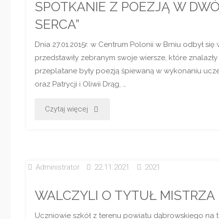
SPOTKANIE Z POEZJĄ W DWÓ
SERCA”
Dnia 27.01.2015r. w Centrum Polonii w Brniu odbył się
przedstawiły zebranym swoje wiersze, które znalazły
przeplatane były poezją śpiewaną w wykonaniu ucze
oraz Patrycji i Oliwii Drąg, …
"SPOTKANIE
Czytaj więcej
Z
POEZJĄ
Administrator
22.11.2021
2021
W
WALCZYLI O TYTUŁ MISTRZ
DWÓCH
Uczniowie szkół z terenu powiatu dąbrowskiego na 
SPOJRZENIACH