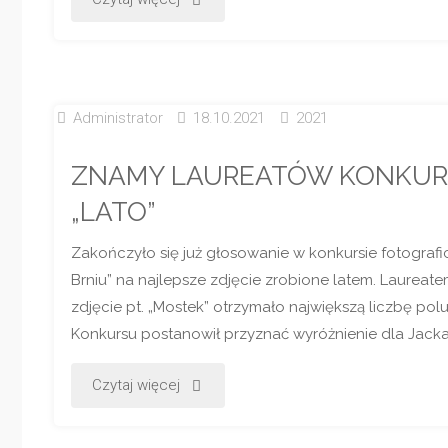
Z
OLESNA
Administrator
18.10.2021
2021
W
ZNAMY LAUREATÓW KONKURS
ZABYTKOWYM
„LATO”
DWORKU"
Zakończyło się już głosowanie w konkursie fotogra
Brniu” na najlepsze zdjęcie zrobione latem. Laureate
zdjęcie pt. „Mostek” otrzymało największą liczbę po
Konkursu postanowił przyznać wyróżnienie dla Jacka
"ZNAMY
Czytaj więcej
LAUREATÓW