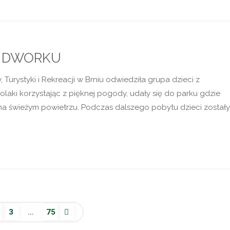
W DWORKU
 Turystyki i Rekreacji w Brniu odwiedziła grupa dzieci z
laki korzystając z pięknej pogody, udały się do parku gdzie
 na świeżym powietrzu. Podczas dalszego pobytu dzieci został
3
…
75