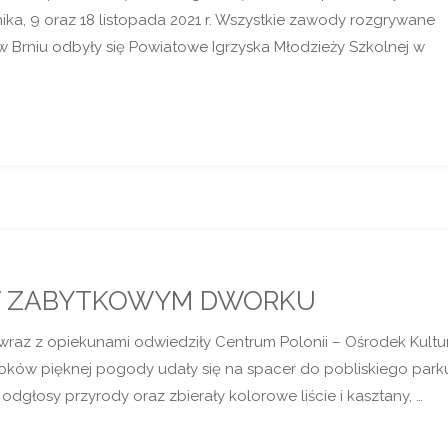
ka, 9 oraz 18 listopada 2021 r. Wszystkie zawody rozgrywane
w Brniu odbyły się Powiatowe Igrzyska Młodzieży Szkolnej w
 W ZABYTKOWYM DWORKU
 wraz z opiekunami odwiedziły Centrum Polonii – Ośrodek Kultur
z uroków pięknej pogody udały się na spacer do pobliskiego park
odgłosy przyrody oraz zbierały kolorowe liście i kasztany, …