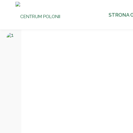
CENTRUM
Przejdź
POLONII
STRONA 
Ośrodek
do
Kultury,
Turystyki
i
Rekreacji
treści
w Brniu