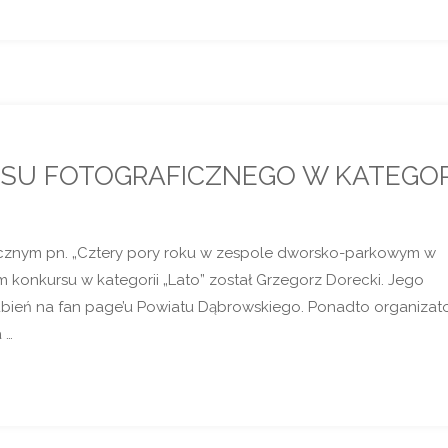
U FOTOGRAFICZNEGO W KATEGOR
ficznym pn. „Cztery pory roku w zespole dworsko-parkowym w
m konkursu w kategorii „Lato” został Grzegorz Dorecki. Jego
lubień na fan page’u Powiatu Dąbrowskiego. Ponadto organizat
 …