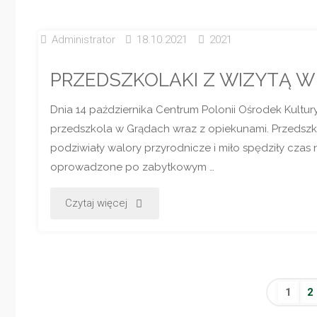
KONKURSU
Administrator
18.10.2021
2021
FOTOGRAFICZNEGO
PRZEDSZKOLAKI Z WIZYTĄ 
W
Dnia 14 października Centrum Polonii Ośrodek Kultury,
KATEGORII
przedszkola w Grądach wraz z opiekunami. Przedszko
„LATO”"
podziwiały walory przyrodnicze i miło spędziły czas
oprowadzone po zabytkowym …
"PRZEDSZKOLAKI
Czytaj więcej
Z
WIZYTĄ
1
2
W