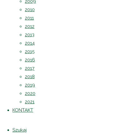
2009
2010
2011
2012
2013
2014
2015
2016
2017
2018
2019
Powrót na górę
Strona
2020
©2022 CENTRUM POLONII - Ośrodek
główna
2021
Kultury, Turystyki i Rekreacji w Brniu
2026
KONTAKT
Projekt i realizacja: Jakub Szczebak -
„Wiosna
jest
„Wiosna
Kobietą”
Szukaj
Ta strona wykorzystuje pliki cookies