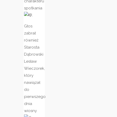
charakteru
spotkania
.
Głos
zabrał
również
Starosta
Dąbrowski
Lesław
Wieczorek,
który
nawiązał
do
pierwszego
dnia
wiosny