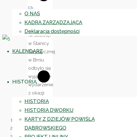
21
O NAS
marca
KADRA ZARZĄDZAJĄCA
2026 roku
Deklaracja dostępności
(w sobotę)
w Stanicy
KALENDARZ
Turystycznej
w Brniu
odbyło się
wyjątkowe
HISTORIA
wydarzenie
z okazji
HISTORIA
pierwszego
dnia
HISTORIA DWORKU
wiosny
KARTY Z DZIEJÓW POWIŚLA
oraz Dnia
DĄBROWSKIEGO
Kobiet
PROJEKT UNIJNY