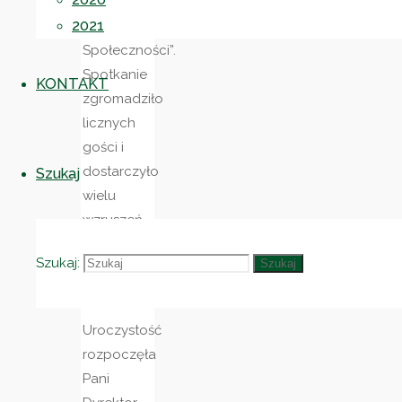
„Razem
2021
dla
Społeczności”.
Spotkanie
KONTAKT
zgromadziło
licznych
gości i
dostarczyło
Szukaj
wielu
wzruszeń
oraz
Szukaj:
Szukaj
radości
.
Uroczystość
rozpoczęła
Pani