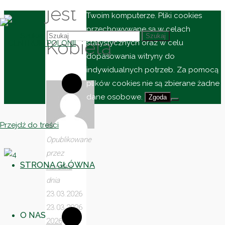
do przechowywania informacji na
jest
Twoim komputerze. Pliki cookies
przechowywane są w celach
Szukaj:
Szukaj
Kobietą”
statystycznych oraz w celu
dopasowania witryny do
indywidualnych potrzeb. Za pomocą
CENTRUM
plików cookies nie są zbierane żadne
POLONII
dane osobowe.
Zgoda
Ośrodek
Kultury,
Przejdź do treści
Turystyki
Opublikowane
i
przez
Rekreacji
STRONA GŁÓWNA
Karolina
w
dnia
Brniu
23.03.2026
23.03.2026
O NAS
2026