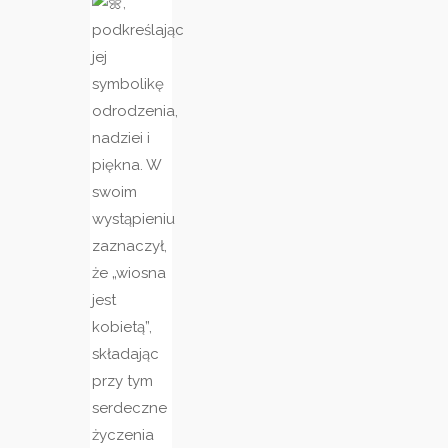
,
podkreślając
jej
symbolikę
odrodzenia,
nadziei i
piękna. W
swoim
wystąpieniu
zaznaczył,
że „wiosna
jest
kobietą”,
składając
przy tym
serdeczne
życzenia