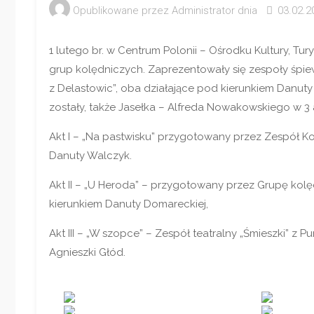
Opublikowane przez
Administrator
dnia
03.02.2
1 lutego br. w Centrum Polonii – Ośrodku Kultury, Tu
grup kolędniczych. Zaprezentowały się zespoły śpie
z Delastowic”, oba działające pod kierunkiem Danut
zostały, także Jasełka – Alfreda Nowakowskiego w 3 
Akt I – „Na pastwisku” przygotowany przez Zespół K
Danuty Walczyk.
Akt II – „U Heroda” – przygotowany przez Grupę kolę
kierunkiem Danuty Domareckiej,
Akt III – „W szopce” – Zespół teatralny „Śmieszki” z
Agnieszki Głód.