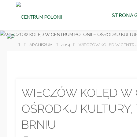
CENTRUM
Przejdź
POLONII
STRONA 
Ośrodek
do
Kultury,
Turystyki
i
Rekreacji
treści
w Brniu
Strona
ARCHIWUM
2014
WIECZÓW KOLĘD W CENTRUM 
główna
WIECZÓW KOLĘD W 
OŚRODKU KULTURY, T
BRNIU