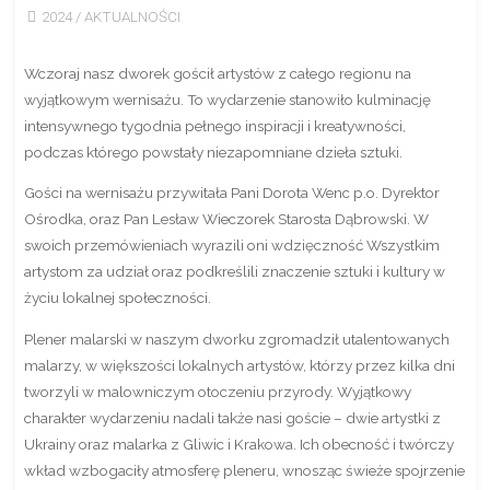
2024
/
AKTUALNOŚCI
Wczoraj nasz dworek gościł artystów z całego regionu na
wyjątkowym wernisażu. To wydarzenie stanowiło kulminację
intensywnego tygodnia pełnego inspiracji i kreatywności,
podczas którego powstały niezapomniane dzieła sztuki.
Gości na wernisażu przywitała Pani Dorota Wenc p.o. Dyrektor
Ośrodka, oraz Pan Lesław Wieczorek Starosta Dąbrowski. W
swoich przemówieniach wyrazili oni wdzięczność Wszystkim
artystom za udział oraz podkreślili
znaczenie sztuki i kultury w
życiu lokalnej społeczności.
Plener malarski w naszym dworku zgromadził utalentowanych
malarzy, w większości lokalnych artystów, którzy przez kilka dni
tworzyli w malowniczym otoczeniu przyrody. Wyjątkowy
charakter wydarzeniu nadali także nasi goście – dwie artystki z
Ukrainy oraz malarka z Gliwic i Krakowa. Ich obecność i twórczy
wkład wzbogaciły atmosferę pleneru, wnosząc świeże spojrzenie