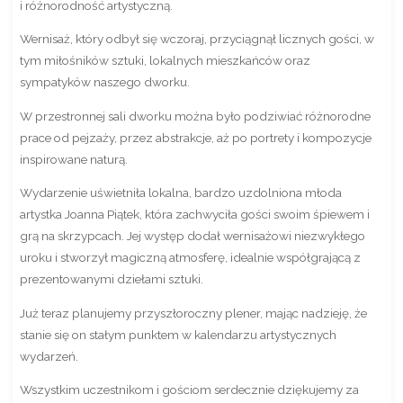
i różnorodność artystyczną.
Wernisaż, który odbył się wczoraj, przyciągnął licznych gości, w
tym miłośników sztuki, lokalnych mieszkańców oraz
sympatyków naszego dworku.
W przestronnej sali dworku można było podziwiać różnorodne
prace od pejzaży, przez abstrakcje, aż po portrety i kompozycje
inspirowane naturą.
Wydarzenie uświetniła lokalna, bardzo uzdolniona młoda
artystka Joanna Piątek, która zachwyciła gości swoim śpiewem i
grą na skrzypcach. Jej występ dodał wernisażowi niezwykłego
uroku i stworzył magiczną atmosferę, idealnie współgrającą z
prezentowanymi dziełami sztuki.
Już teraz planujemy przyszłoroczny plener, mając nadzieję, że
stanie się on stałym punktem w kalendarzu artystycznych
wydarzeń.
Wszystkim uczestnikom i gościom serdecznie dziękujemy za