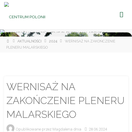
CENTRUM
POLONII
Ośrodek
Kultury,
Turystyki
i
Rekreacji
w Brniu
Strona
AKTUALNOŚCI
2024
WERNISAŻ NA ZAKOŃCZENIE
główna
PLENERU MALARSKIEGO
WERNISAŻ NA
ZAKOŃCZENIE PLENERU
MALARSKIEGO
Opublikowane przez
Magdalena
dnia
28.06.2024