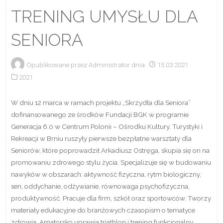
TRENING UMYSŁU DLA
SENIORA
Opublikowane przez
Administrator
dnia
15.03.2021
2021
W dniu 12 marca w ramach projektu „Skrzydła dla Seniora”
dofinansowanego ze środków Fundacji BGK w programie
Generacja 6.0 w Centrum Polonii – Ośrodku Kultury, Turystyki i
Rekreacji w Brniu ruszyły pierwsze bezpłatne warsztaty dla
Seniorów, które poprowadził Arkadiusz Ostręga, skupia się on na
promowaniu zdrowego stylu życia. Specjalizuje się w budowaniu
nawyków w obszarach: aktywność fizyczna, rytm biologiczny,
sen, oddychanie, odżywianie, równowaga psychofizyczna,
produktywność. Pracuje dla firm, szkół oraz sportowców. Tworzy
materiały edukacyjne do branżowych czasopism o tematyce
zdrowia. Amatorsko uprawia triathlon i trening funkcjonalny,