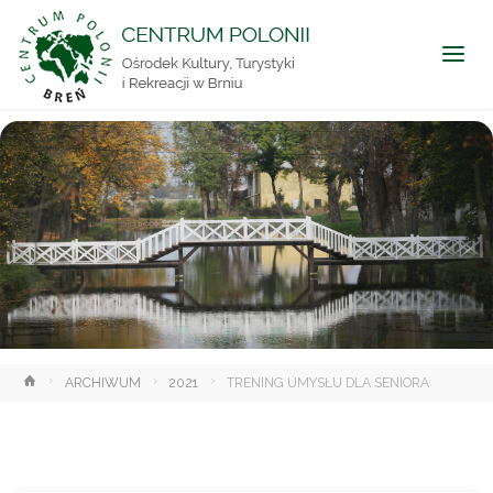
CENTRUM
POLONII
Ośrodek
Kultury,
Turystyki
i
Rekreacji
w Brniu
Strona
ARCHIWUM
2021
TRENING UMYSŁU DLA SENIORA
główna