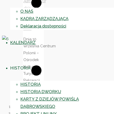
Administrator
dnia
O NAS
12.09.2012
KADRA ZARZĄDZAJĄCA
14.09.2023
Deklaracja dostępności
2012
Dnia 10
KALENDARZ
września Centrum
Polonii –
Ośrodek
Kultury,
HISTORIA
Turystyki i
Rekreacji
HISTORIA
w Brniu
HISTORIA DWORKU
gościł
KARTY Z DZIEJÓW POWIŚLA
dziennikarzy
DĄBROWSKIEGO
uczestniczących
PROJEKT UNIJNY