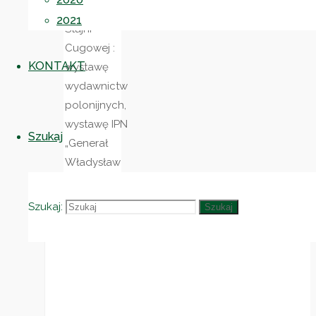
budynku
2021
Stajni
Cugowej :
KONTAKT
wystawę
wydawnictw
polonijnych,
wystawę IPN
Szukaj
„Generał
Władysław
Sikorski.
Polityk
Szukaj:
Szukaj
Żołnierz”.