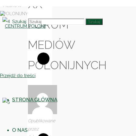
XX
MEDIÓW
POLONIJNYCH
FORUM
Szukaj:
Szukaj
MEDIÓW
CENTRUM
POLONII
POLONIJNYCH
Ośrodek
Kultury,
Przejdź do treści
Turystyki
i
Rekreacji
STRONA GŁÓWNA
w
Brniu
Opublikowane
przez
O NAS