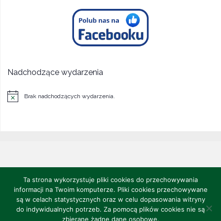
Nadchodzące wydarzenia
Brak nadchodzących wydarzenia.
Powiadomienie
©2022 CENTRUM POLONII - Ośrodek Kultury, Turystyki i Rekreacji w
Ta strona wykorzystuje pliki cookies do przechowywania
Brniu
informacji na Twoim komputerze. Pliki cookies przechowywane
Projekt i realizacja: Jakub Szczebak -
są w celach statystycznych oraz w celu dopasowania witryny
do indywidualnych potrzeb. Za pomocą plików cookies nie są
zbierane żadne dane osobowe.