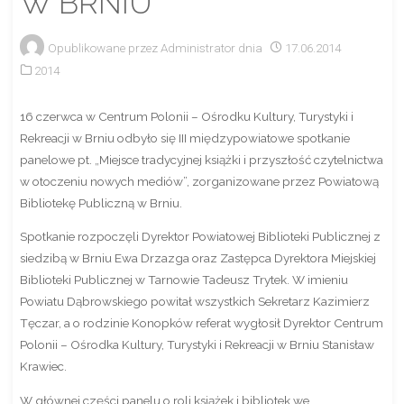
W BRNIU
Opublikowane przez
Administrator
dnia
17.06.2014
2014
16 czerwca w Centrum Polonii – Ośrodku Kultury, Turystyki i
Rekreacji w Brniu odbyło się III międzypowiatowe spotkanie
panelowe pt. „Miejsce tradycyjnej książki i przyszłość czytelnictwa
w otoczeniu nowych mediów”, zorganizowane przez Powiatową
Bibliotekę Publiczną w Brniu.
Spotkanie rozpoczęli Dyrektor Powiatowej Biblioteki Publicznej z
siedzibą w Brniu Ewa Drzazga oraz Zastępca Dyrektora Miejskiej
Biblioteki Publicznej w Tarnowie Tadeusz Trytek. W imieniu
Powiatu Dąbrowskiego powitał wszystkich Sekretarz Kazimierz
Tęczar, a o rodzinie Konopków referat wygłosił Dyrektor Centrum
Polonii – Ośrodka Kultury, Turystyki i Rekreacji w Brniu Stanisław
Krawiec.
W głównej części panelu o roli książek i bibliotek we