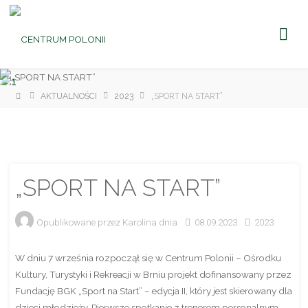
CENTRUM
POLONII
Ośrodek
Kultury,
Turystyki
i
Rekreacji
w Brniu
Strona
AKTUALNOŚCI
2023
„SPORT NA START”
główna
„SPORT NA START”
Opublikowane przez
Karolina
dnia
08.09.2023
2023
W dniu 7 września rozpoczął się w Centrum Polonii – Ośrodku
Kultury, Turystyki i Rekreacji w Brniu projekt dofinansowany przez
Fundację BGK „Sport na Start” – edycja II, który jest skierowany dla
dzieci młodzieży. Pierwsze spotkanie z trenerem personalnym