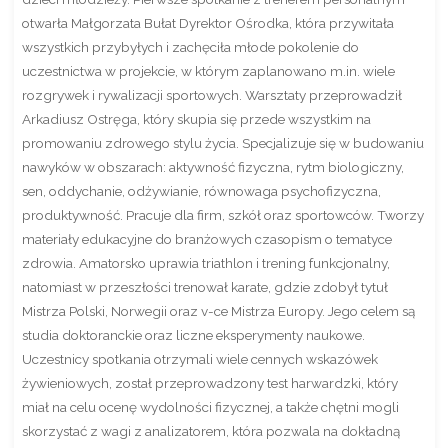
otwarła Małgorzata Bułat Dyrektor Ośrodka, która przywitała
wszystkich przybyłych i zachęciła młode pokolenie do
uczestnictwa w projekcie, w którym zaplanowano m.in. wiele
rozgrywek i rywalizacji sportowych.
Warsztaty przeprowadził
Arkadiusz Ostręga, który skupia się przede wszystkim na
promowaniu zdrowego stylu życia. Specjalizuje się w budowaniu
nawyków w obszarach: aktywność fizyczna, rytm biologiczny,
sen, oddychanie, odżywianie, równowaga psychofizyczna,
produktywność. Pracuje dla firm, szkół oraz sportowców. Tworzy
materiały edukacyjne do branżowych czasopism o tematyce
zdrowia. Amatorsko uprawia triathlon i trening funkcjonalny,
natomiast w przeszłości trenował karate, gdzie zdobył tytuł
Mistrza Polski, Norwegii oraz v-ce Mistrza Europy. Jego celem są
studia doktoranckie oraz liczne eksperymenty naukowe.
Uczestnicy spotkania otrzymali wiele cennych wskazówek
żywieniowych, został przeprowadzony test harwardzki, który
miał na celu ocenę wydolności fizycznej, a także chętni mogli
skorzystać z wagi z analizatorem, która pozwala na dokładną