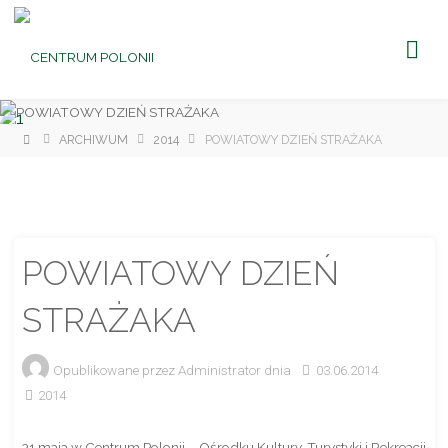
CENTRUM
POLONII
Ośrodek
Kultury,
Turystyki
i
Rekreacji
w Brniu
Strona
ARCHIWUM
2014
POWIATOWY DZIEŃ STRAŻAKA
główna
POWIATOWY DZIEŃ
STRAŻAKA
Opublikowane przez
Administrator
dnia
03.06.2014
2014
31 maja w Centrum Polonii – Ośrodku Kultury, Turystyki i Rekreacji