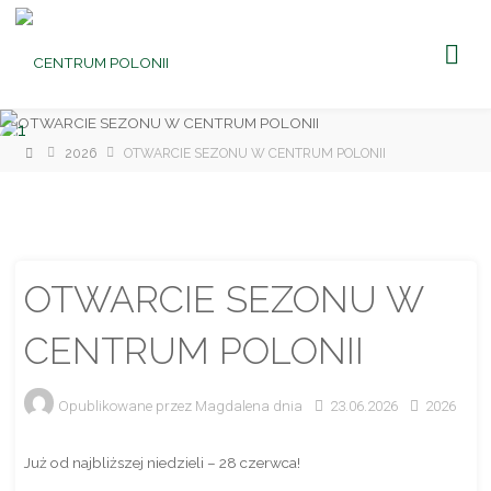
CENTRUM
POLONII
Ośrodek
Kultury,
Turystyki
i
Rekreacji
w Brniu
Strona
2026
OTWARCIE SEZONU W CENTRUM POLONII
główna
OTWARCIE SEZONU W
CENTRUM POLONII
Opublikowane przez
Magdalena
dnia
23.06.2026
2026
Już od najbliższej niedzieli – 28 czerwca!