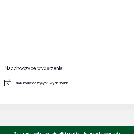
Nadchodzące wydarzenia
Brak nadchodzących wydarzenia.
Powiadomienie
©2022 CENTRUM POLONII - Ośrodek Kultury, Turystyki i Rekreacji w
Ta strona wykorzystuje pliki cookies do przechowywania