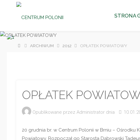
CENTRUM
Przejdź
POLONII
STRONA 
Ośrodek
do
Kultury,
Turystyki
i
Rekreacji
treści
w Brniu
Strona
ARCHIWUM
2012
OPŁATEK POWIATOWY
główna
OPŁATEK POWIATO
Opublikowane przez
Administrator
dnia
10.01.2
20 grudnia br. w Centrum Polonii w Brniu – Ośrodku Kul
Powiatowy. Rozpoczął go Starosta Dąbrowski Tadeusz 