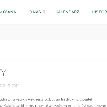
GŁÓWNA
O NAS
KALENDARZ
HISTOR
WY
012
2012
tury, Turystyki i Rekreacji odbył się tradycyjny Opłatek
Kwiatkowski, który powitał wszystkich oraz złożył świąteczno