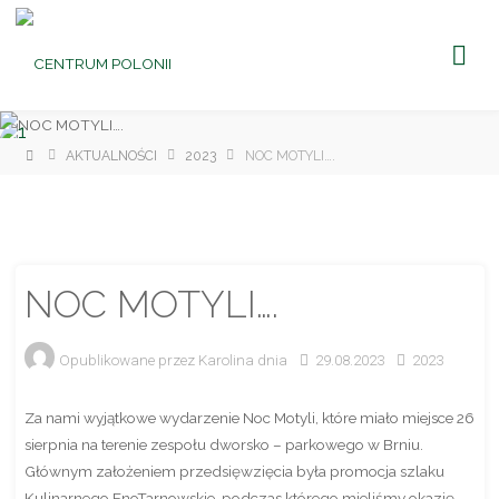
CENTRUM
POLONII
Ośrodek
Kultury,
Turystyki
i
Rekreacji
w Brniu
Strona
AKTUALNOŚCI
2023
NOC MOTYLI….
główna
NOC MOTYLI….
Opublikowane przez
Karolina
dnia
29.08.2023
2023
Za nami wyjątkowe wydarzenie Noc Motyli, które miało miejsce 26
sierpnia na terenie zespołu dworsko – parkowego w Brniu.
Głównym założeniem przedsięwzięcia była promocja szlaku
Kulinarnego EnoTarnowskie, podczas którego mieliśmy okazję