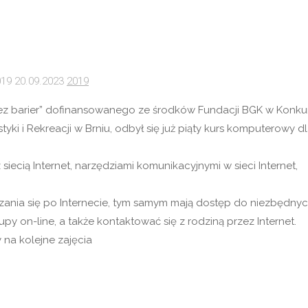
019
20.09.2023
2019
bez barier” dofinansowanego ze środków Fundacji BGK w Konku
yki i Rekreacji w Brniu, odbył się już piąty kurs komputerowy d
iecią Internet, narzędziami komunikacyjnymi w sieci Internet,
szania się po Internecie, tym samym mają dostęp do niezbędny
y on-line, a także kontaktować się z rodziną przez Internet.
na kolejne zajęcia