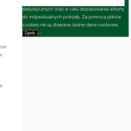
Pliki cookies przechowywane są w celach
statystycznych oraz w celu dopasowania witryny
do indywidualnych potrzeb. Za pomocą plików
cookies nie są zbierane żadne dane osobowe.
Zgoda
rsie
la
ch