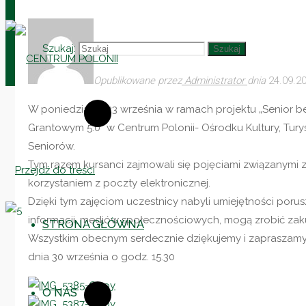
Szukaj:
Szukaj
Opublikowane przez
Administrator
dnia
24.09.2
CENTRUM
W poniedziałek 23 września w ramach projektu „Senior 
POLONII
Grantowym 5.0” w Centrum Polonii- Ośrodku Kultury, Turyst
Ośrodek
Seniorów.
Kultury,
Tym razem kursanci zajmowali się pojęciami związanymi z s
Przejdź do treści
Turystyki
korzystaniem z poczty elektronicznej.
i
Dzięki tym zajęciom uczestnicy nabyli umiejętności poru
Rekreacji
informacji, mediów społecznościowych, mogą zrobić zakup
STRONA GŁÓWNA
w
Wszystkim obecnym serdecznie dziękujemy i zapraszamy 
Brniu
dnia 30 września o godz. 15.30
O NAS