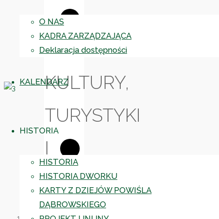
–
O NAS
KADRA ZARZĄDZAJĄCA
OŚRODKA
Deklaracja dostępności
KULTURY,
KALENDARZ
TURYSTYKI
HISTORIA
I
HISTORIA
REKREACJI
HISTORIA DWORKU
KARTY Z DZIEJÓW POWIŚLA
DĄBROWSKIEGO
W
PROJEKT UNIJNY