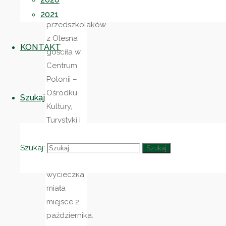
grupa
2021
przedszkolaków
z Olesna
KONTAKT
gościła w
Centrum
Polonii –
Ośrodku
Szukaj
Kultury,
Turystyki i
Rekreacji
w Brniu.
Szukaj:
Szukaj
Ich
wycieczka
miała
miejsce 2
października.