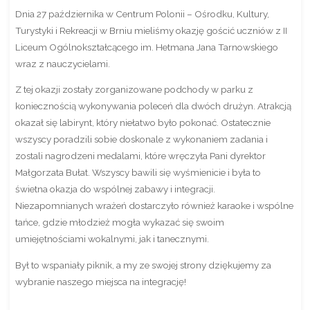
Dnia 27 października w Centrum Polonii – Ośrodku, Kultury,
Turystyki i Rekreacji w Brniu mieliśmy okazję gościć uczniów z II
Liceum Ogólnokształcącego im. Hetmana Jana Tarnowskiego
wraz z nauczycielami.
Z tej okazji zostały zorganizowane podchody w parku z
koniecznością wykonywania poleceń dla dwóch drużyn. Atrakcją
okazał się labirynt, który niełatwo było pokonać. Ostatecznie
wszyscy poradzili sobie doskonale z wykonaniem zadania i
zostali nagrodzeni medalami, które wręczyła Pani dyrektor
Małgorzata Bułat. Wszyscy bawili się wyśmienicie i była to
świetna okazja do wspólnej zabawy i integracji.
Niezapomnianych wrażeń dostarczyło również karaoke i wspólne
tańce, gdzie młodzież mogła wykazać się swoim
umiejętnościami wokalnymi, jak i tanecznymi.
Był to wspaniały piknik, a my ze swojej strony dziękujemy za
wybranie naszego miejsca na integrację!