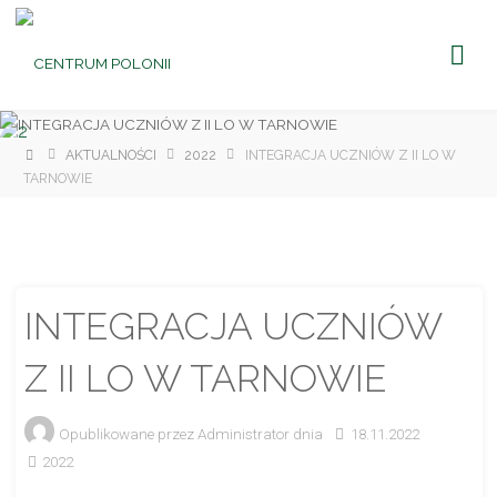
CENTRUM
POLONII
Ośrodek
Kultury,
Turystyki
i
Rekreacji
w Brniu
Strona
AKTUALNOŚCI
2022
INTEGRACJA UCZNIÓW Z II LO W
główna
TARNOWIE
INTEGRACJA UCZNIÓW
Z II LO W TARNOWIE
Opublikowane przez
Administrator
dnia
18.11.2022
2022