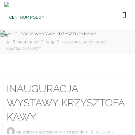
CENTRUM
POLONII
Ośrodek
Kultury,
Turystyki
i
Rekreacji
w Brniu
Strona
ARCHIWUM
2013
INAUGURACJA WYSTAWY
główna
KRZYSZTOFA KAWY
INAUGURACJA
WYSTAWY KRZYSZTOFA
KAWY
Opublikowane przez
Administrator
dnia
12.06.2013