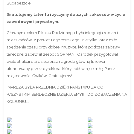
Budapeszcie.
Gratulujemy talentu i życzymy dalszych sukcesów w życiu
zawodowym i prywatnym.
Głównym celem Pikniku Rodzinnego była integracja rodzin i
mieszkańców z powiatu dąbrowskiego i nie tylko…oraz miłe
spędzenie czasu przy dobrej muzyce, którą podczas zabawy
tanecznej zapewnił zespół GÓRMANI. Ośrodek przygotował
wiele atrakcji dla dzieci oraz nagrodę główną tj. rower
ufundowany przez dyrektora, który trafił w ręce miłej Pani z
miejscowości Ćwików. Gratulujemy!
IMPREZA BYŁA PRZEDNIA DZIĘKI PAŃSTWU ZA CO
WSZYSTKIM SERDECZNIE DZIĘKUJEMY!!! I DO ZOBACZENIA NA
KOLEJNEJ….