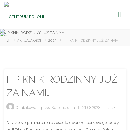
CENTRUM
POLONII
Ośrodek
Kultury,
Turystyki
i
Rekreacji
w Brniu
Strona
AKTUALNOŚCI
2023
II PIKNIK RODZINNY JUŻ ZA NAMI…
główna
II PIKNIK RODZINNY JUŻ
ZA NAMI…
Opublikowane przez
Karolina
dnia
21.08.2023
2023
Dnia 20 sierpnia na terenie zespołu dworsko-parkowego, odbył
się II Piknik Rodzinny, zorganizowany przez Centrum Polonii –