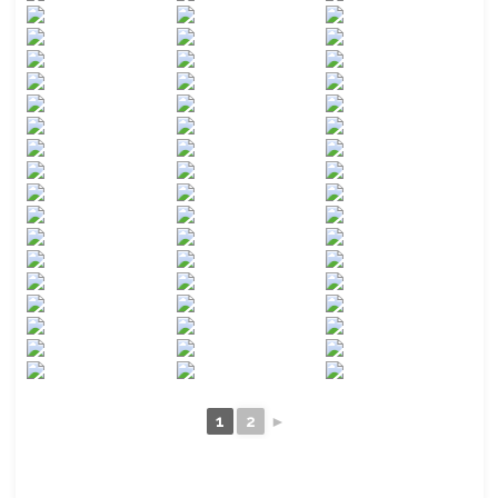
1
2
►