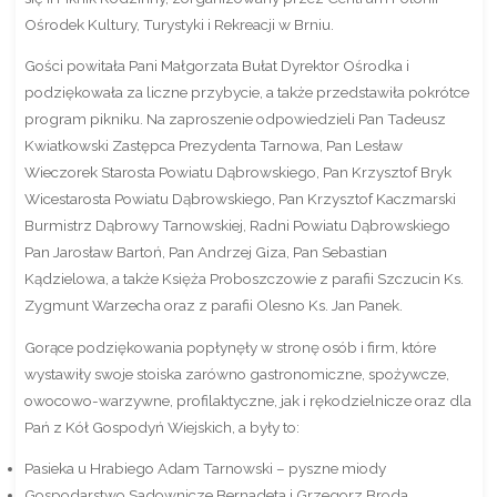
Ośrodek Kultury, Turystyki i Rekreacji w Brniu.
Gości powitała Pani Małgorzata Bułat Dyrektor Ośrodka i
podziękowała za liczne przybycie, a także przedstawiła pokrótce
program pikniku. Na zaproszenie odpowiedzieli Pan Tadeusz
Kwiatkowski Zastępca Prezydenta Tarnowa, Pan Lesław
Wieczorek Starosta Powiatu Dąbrowskiego, Pan Krzysztof Bryk
Wicestarosta Powiatu Dąbrowskiego, Pan Krzysztof Kaczmarski
Burmistrz Dąbrowy Tarnowskiej, Radni Powiatu Dąbrowskiego
Pan Jarosław Bartoń, Pan Andrzej Giza, Pan Sebastian
Kądzielowa, a także Księża Proboszczowie z parafii Szczucin Ks.
Zygmunt Warzecha oraz z parafii Olesno Ks. Jan Panek.
Gorące podziękowania popłynęły w stronę osób i firm, które
wystawiły swoje stoiska zarówno gastronomiczne, spożywcze,
owocowo-warzywne, profilaktyczne, jak i rękodzielnicze oraz dla
Pań z Kół Gospodyń Wiejskich, a były to:
Pasieka u Hrabiego Adam Tarnowski – pyszne miody
Gospodarstwo Sadownicze Bernadeta i Grzegorz Broda