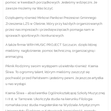
pomoc w kwestiach porządkowych. Jesteśmy wdzięczni, że
zawsze możemy na Was liczyć.
Dziękujemy również Mirkowi Pankowi Prezesowi Gminnego
Zrzeszenia LZS w Oleśnie, który przy każdych organizowanych
przez nas imprezach i przedsięwzięciach pomaga nam w
sprawach sportowych i konkursowych.
A także firmie WRH MUSIC PROJECT Szczucin, dzięki której
mieliśmy nagłośnienie, pomoc techniczną, organizacyjną i
animacyjną.
Piknik Rodzinny swoim występem uświetniła również Ksenia
Śliwa. To ogromny talent, którym mieliśmy zaszczyt się
pochwalić przed Państwem i jesteśmy pewni, że jeszcze artystka
u nas wystąpi.
Ksenia Śliwa – absolwentka Ogólnokształcącej Szkoły Muzycznej
I i II st. w Tarnowie. Ukończyła studia na kierunku Filologia
romańska oraz studia magisterskie na Wydziale Artystycznym
Uniwersytetu Śląskiego w Katowicach (specjalność: zespoły