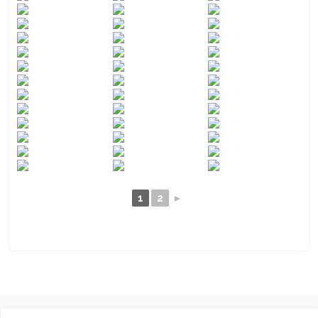
1
2
►