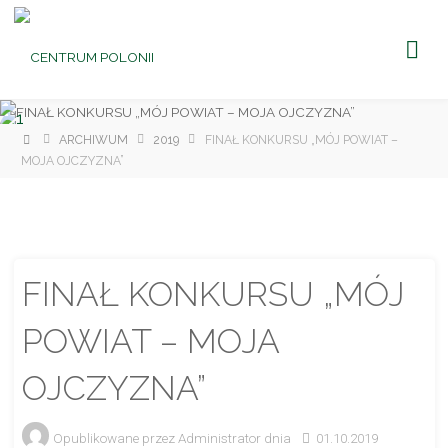
CENTRUM
POLONII
Ośrodek
Kultury,
Turystyki
i
Rekreacji
w Brniu
Strona
ARCHIWUM
2019
FINAŁ KONKURSU „MÓJ POWIAT –
główna
MOJA OJCZYZNA”
FINAŁ KONKURSU „MÓJ
POWIAT – MOJA
OJCZYZNA”
Opublikowane przez
Administrator
dnia
01.10.2019