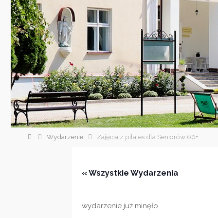
Strona
Wydarzenie
Zajęcia z pilates dla Seniorów 60+
główna
« Wszystkie Wydarzenia
wydarzenie już minęło.