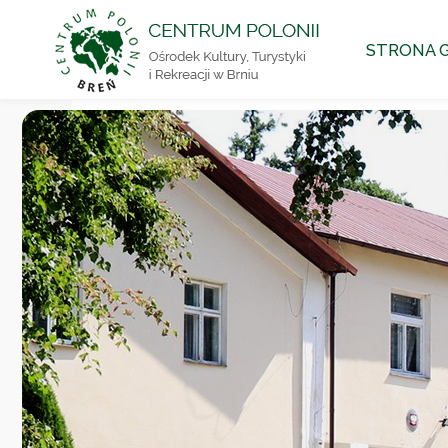
CENTRUM
Przejdź
POLONII
STRONA 
Ośrodek
do
Kultury,
Turystyki
i
Rekreacji
treści
w Brniu