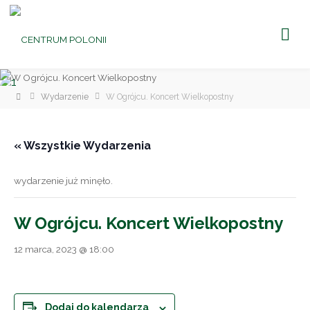
CENTRUM
POLONII
Ośrodek
Kultury,
Turystyki
i
Rekreacji
w Brniu
Strona
Wydarzenie
W Ogrójcu. Koncert Wielkopostny
główna
« Wszystkie Wydarzenia
wydarzenie już minęło.
W Ogrójcu. Koncert Wielkopostny
12 marca, 2023 @ 18:00
Dodaj do kalendarza