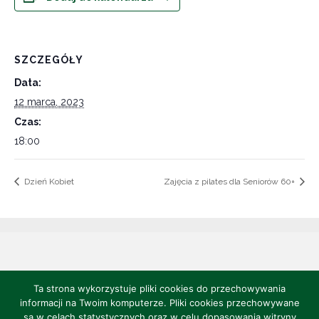
SZCZEGÓŁY
Data:
12 marca, 2023
Czas:
18:00
Dzień Kobiet
Zajęcia z pilates dla Seniorów 60+
©2022 CENTRUM POLONII - Ośrodek Kultury, Turystyki i Rekreacji w
Ta strona wykorzystuje pliki cookies do przechowywania
Brniu
informacji na Twoim komputerze. Pliki cookies przechowywane
Projekt i realizacja: Jakub Szczebak -
są w celach statystycznych oraz w celu dopasowania witryny