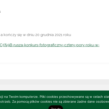
u
u
 a kończy się w dniu 20 grudnia 2021 roku
%C5%9B-rusza-konkurs-fotograficzny-cztery-pory-roku-w-
acji na Twoim komputerze. Pliki cookies przechowywane są w celach st
ekreacji w Brniu
otrzeb. Za pomocą plików cookies nie są zbierane żadne dane osobow
Zgoda