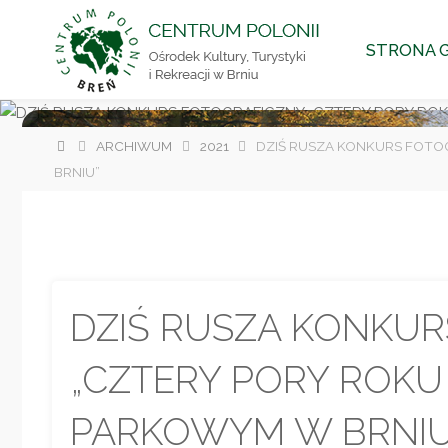
CENTRUM
Przejdź
POLONII
STRONA 
Ośrodek
do
Kultury,
Turystyki
i
Rekreacji
treści
w Brniu
Strona
ARCHIWUM
2021
DZIŚ RUSZA KONKURS FOT
główna
BRNIU”
DZIŚ RUSZA KONKUR
„CZTERY PORY ROK
PARKOWYM W BRNIU