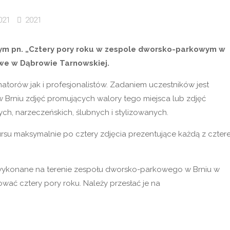
021
2021
nym pn. „Cztery pory roku w zespole dworsko-parkowym w
we w Dąbrowie Tarnowskiej.
torów jak i profesjonalistów. Zadaniem uczestników jest
Brniu zdjęć promujących walory tego miejsca lub zdjęć
ch, narzeczeńskich, ślubnych i stylizowanych.
ursu maksymalnie po cztery zdjęcia prezentujące każdą z czter
 wykonane na terenie zespołu dworsko-parkowego w Brniu w
wać cztery pory roku. Należy przesłać je na