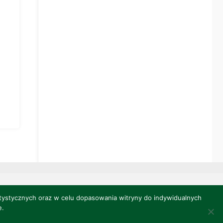
atystycznych oraz w celu dopasowania witryny do indywidualnych
Oparte na
Anima
&
WordPress.
e.