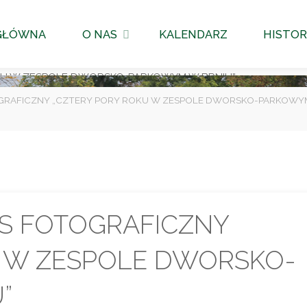
GŁÓWNA
O NAS
KALENDARZ
HISTOR
OGRAFICZNY „CZTERY PORY ROKU W ZESPOLE DWORSKO-PARKOWY
S FOTOGRAFICZNY
U W ZESPOLE DWORSKO-
”