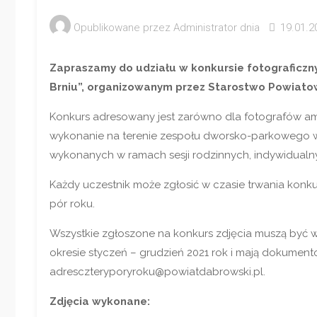
Opublikowane przez
Administrator
dnia
19.01.2
Zapraszamy do udziału w konkursie fotograficz
Brniu”, organizowanym przez Starostwo Powiato
Konkurs adresowany jest zarówno dla fotografów ama
wykonanie na terenie zespołu dworsko-parkowego w 
wykonanych w ramach sesji rodzinnych, indywidualny
Każdy uczestnik może zgłosić w czasie trwania konk
pór roku.
Wszystkie zgłoszone na konkurs zdjęcia muszą być
okresie styczeń – grudzień 2021 rok i mają dokumento
adresczteryporyroku@powiatdabrowski.pl.
Zdjęcia wykonane: