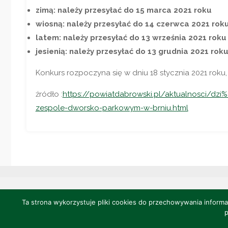
zimą: należy przesyłać do 15 marca 2021 roku
wiosną: należy przesyłać do 14 czerwca 2021 rok
latem: należy przesyłać do 13 września 2021 roku
jesienią: należy przesyłać do 13 grudnia 2021 rok
Konkurs rozpoczyna się w dniu 18 stycznia 2021 roku,
źródło :
https://powiatdabrowski.pl/aktualnosci/dzi
zespole-dworsko-parkowym-w-brniu.html
Ta strona wykorzystuje pliki cookies do przechowywania inform
©2022 CENTRUM POLONII - Ośrodek Kultury, Turystyki i R
p
Projekt i realizacja: Jakub Szczebak -