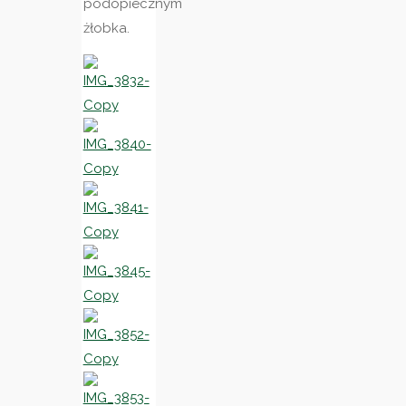
podopiecznym
żłobka.