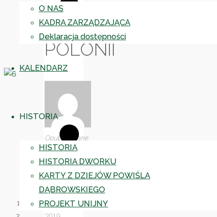
O NAS
CENTRUM
KADRA ZARZĄDZAJĄCA
Deklaracja dostępności
POLONII
KALENDARZ
HISTORIA
Opublikowane
HISTORIA
przez
HISTORIA DWORKU
Administrator
KARTY Z DZIEJÓW POWIŚLA
dnia
DĄBROWSKIEGO
28.05.2019
PROJEKT UNIJNY
22.09.2023
2019