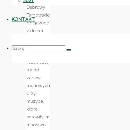
2021
Dąbrowy
Tarnowskiej
KONTAKT
połączone
z dniem
Matki i
Ojca.
Szukaj
Szukaj:
Szukaj
Atrakcje
rozpoczęły
się od
zabaw
ruchowych
przy
muzyce,
które
sprawiły im
mnóstwo