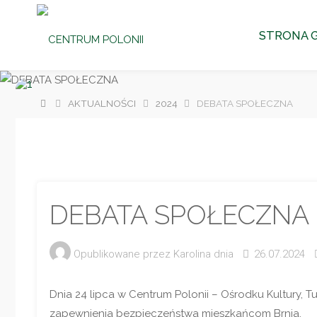
CENTRUM
Przejdź
POLONII
STRONA 
Ośrodek
do
Kultury,
Turystyki
i
Rekreacji
treści
w Brniu
Strona
AKTUALNOŚCI
2024
DEBATA SPOŁECZNA
główna
DEBATA SPOŁECZNA
Opublikowane przez
Karolina
dnia
26.07.2024
Dnia 24 lipca w Centrum Polonii – Ośrodku Kultury, T
zapewnienia bezpieczeństwa mieszkańcom Brnia.