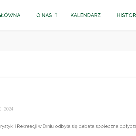
GŁÓWNA
O NAS
KALENDARZ
HISTOR
2024
urystyki i Rekreacji w Brniu odbyła się debata społeczna dotycz