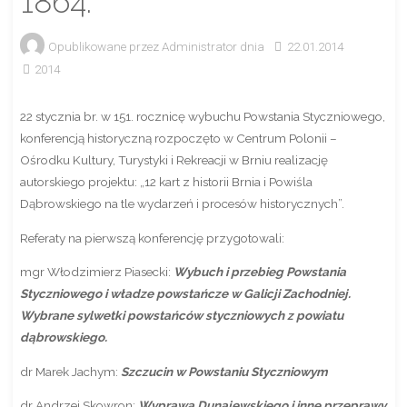
1864.
Opublikowane przez
Administrator
dnia
22.01.2014
2014
22 stycznia br. w 151. rocznicę wybuchu Powstania Styczniowego,
konferencją historyczną rozpoczęto w Centrum Polonii –
Ośrodku Kultury, Turystyki i Rekreacji w Brniu realizację
autorskiego projektu: „12 kart z historii Brnia i Powiśla
Dąbrowskiego na tle wydarzeń i procesów historycznych”.
Referaty na pierwszą konferencję przygotowali:
mgr Włodzimierz Piasecki:
Wybuch i przebieg Powstania
Styczniowego i władze powstańcze w Galicji Zachodniej.
Wybrane sylwetki powstańców styczniowych z powiatu
dąbrowskiego.
dr Marek Jachym:
Szczucin w Powstaniu Styczniowym
dr Andrzej Skowron:
Wyprawa Dunajewskiego i inne przeprawy