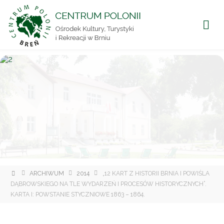
CENTRUM
POLONII
Ośrodek
Kultury,
Turystyki
i
Rekreacji
w Brniu
Strona
ARCHIWUM
2014
„12 KART Z HISTORII BRNIA I POWIŚLA
główna
DĄBROWSKIEGO NA TLE WYDARZEŃ I PROCESÓW HISTORYCZNYCH”.
KARTA I: POWSTANIE STYCZNIOWE 1863 – 1864.