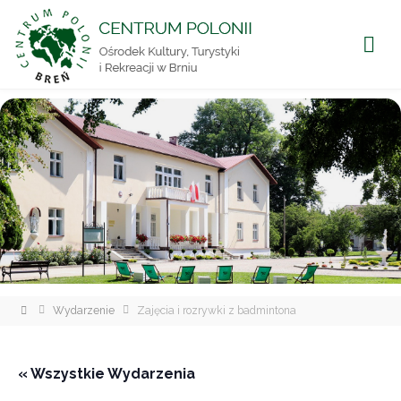
CENTRUM
POLONII
Ośrodek
Kultury,
Turystyki
i
Rekreacji
w Brniu
Strona
Wydarzenie
Zajęcia i rozrywki z badmintona
główna
« Wszystkie Wydarzenia