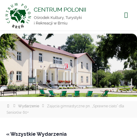
CENTRUM
POLONII
Ośrodek
Kultury,
Turystyki
i
Rekreacji
w Brniu
Strona
Wydarzenie
Zajęcia gimnastyczne pn. „Sprawne ciało” dla
główna
Seniorów 60+
« Wszystkie Wydarzenia