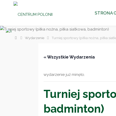
CENTRUM
Przejdź
POLONII
STRONA 
Ośrodek
do
Kultury,
Turystyki
i
Rekreacji
treści
w Brniu
Strona
Wydarzenie
Turniej sportowy (piłka nożna, piłka sia
główna
« Wszystkie Wydarzenia
wydarzenie już minęło.
Turniej sporto
badminton)