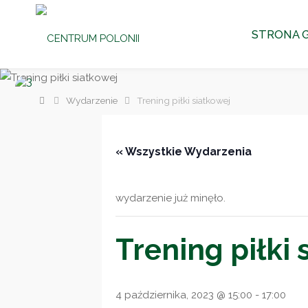
CENTRUM
Przejdź
POLONII
STRONA 
Ośrodek
do
Kultury,
Turystyki
i
Rekreacji
treści
w Brniu
Strona
Wydarzenie
Trening piłki siatkowej
główna
« Wszystkie Wydarzenia
wydarzenie już minęło.
Trening piłki 
4 października, 2023 @ 15:00
-
17:00