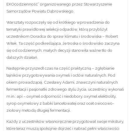
EKOcodzienność” organizowanego przez Stowarzyszenie
Samorządów Powiatu Dąbrowskiego.
Warsztaty rozpoczęły się od krótkiego wprowadzenia do
tematyki prawidłowej selekcji odpadów, którą przybliżył
uczestnikom Doradca do spraw klimatu i środowiska – Robert
Witek. Ta część podkreślająca, że troska o środowisko zaczyna
się od codziennych, małych decyzji stanowiła ważne tło do
dalszych działań.
Następnie przyszedł czas na część praktyczną – zgłębianie
tajników przygotowywania oxymeli i octów naturalnych. Pod
okiem prowadzącej, Czesławy Adami, znawczyni naturalnych
fermentacji i pasjonatki zdrowego stylu życia, uczestnicy wykonali
m.in.: api – oxymel odporność i niedobory, oxymel elektrolity,
syrop oxymelowy z babki lancetowatej oraz ocet owocowo-
ziołowy metodą długiej fermentacji.
Każdy z uczestników własnoręcznie przygotował swoje mikstury,
które teraz muszą spokojnie dojrzeć i nabrać pełni właściwości