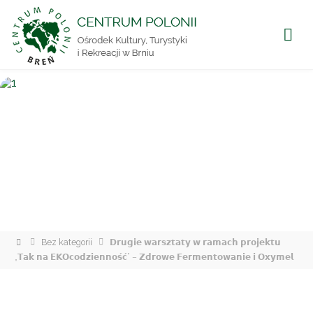
CENTRUM
POLONII
Ośrodek
Kultury,
Turystyki
i
Rekreacji
w Brniu
Strona
Bez kategorii
𝗗𝗿𝘂𝗴𝗶𝗲 𝘄𝗮𝗿𝘀𝘇𝘁𝗮𝘁𝘆 𝘄 𝗿𝗮𝗺𝗮𝗰𝗵 𝗽𝗿𝗼𝗷𝗲𝗸𝘁𝘂
główna
„𝗧𝗮𝗸 𝗻𝗮 𝗘𝗞𝗢𝗰𝗼𝗱𝘇𝗶𝗲𝗻𝗻𝗼𝘀́𝗰́” – 𝗭𝗱𝗿𝗼𝘄𝗲 𝗙𝗲𝗿𝗺𝗲𝗻𝘁𝗼𝘄𝗮𝗻𝗶𝗲 𝗶 𝗢𝘅𝘆𝗺𝗲𝗹