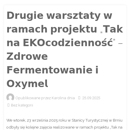
𝗗𝗿𝘂𝗴𝗶𝗲 𝘄𝗮𝗿𝘀𝘇𝘁𝗮𝘁𝘆 𝘄
𝗿𝗮𝗺𝗮𝗰𝗵 𝗽𝗿𝗼𝗷𝗲𝗸𝘁𝘂 „𝗧𝗮𝗸
𝗻𝗮 𝗘𝗞𝗢𝗰𝗼𝗱𝘇𝗶𝗲𝗻𝗻𝗼𝘀́𝗰́” –
𝗭𝗱𝗿𝗼𝘄𝗲
𝗙𝗲𝗿𝗺𝗲𝗻𝘁𝗼𝘄𝗮𝗻𝗶𝗲 𝗶
𝗢𝘅𝘆𝗺𝗲𝗹
Opublikowane przez
Karolina
dnia
25.09.2025
Bez kategorii
We wtorek, 23 września 2025 roku w Stanicy Turystycznej w Brniu
odbyły się
kolejne zajęcia realizowane w ramach projektu „Tak na