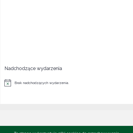
Nadchodzące wydarzenia
Brak nadchodzących wydarzenia.
Powiadomienie
©2022 CENTRUM POLONII - Ośrodek Kultury, Turystyki i Rekreacji w