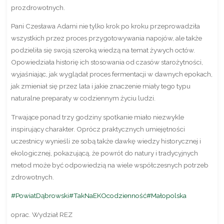
prozdrowotnych.
Pani Czesława Adami nie tylko krok po kroku przeprowadziła
wszystkich przez proces przygotowywania napojów, ale także
podzieliła się swoją szeroką wiedzą na temat żywych octów.
Opowiedziała historię ich stosowania od czasów starożytności,
wyjaśniając, jak wyglądał proces fermentacji w dawnych epokach,
jak zmieniał się przez lata i jakie znaczenie miały tego typu
naturalne preparaty w codziennym życiu ludzi.
Trwające ponad trzy godziny spotkanie miało niezwykle
inspirujący charakter. Oprócz praktycznych umiejętności
uczestnicy wynieśli ze sobą także dawkę wiedzy historycznej i
ekologicznej, pokazującą, że powrót do natury i tradycyjnych
metod może być odpowiedzią na wiele współczesnych potrzeb
zdrowotnych.
#PowiatDąbrowski
#TakNaEKOcodzienność
#Małopolska
oprac. Wydział REZ