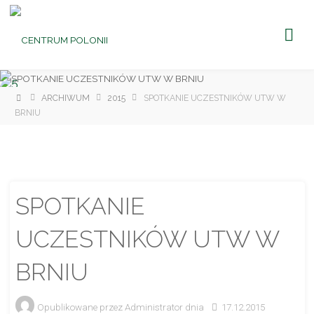
CENTRUM
POLONII
Ośrodek
Kultury,
Turystyki
i
Rekreacji
w Brniu
Strona
ARCHIWUM
2015
SPOTKANIE UCZESTNIKÓW UTW W
główna
BRNIU
SPOTKANIE
UCZESTNIKÓW UTW W
BRNIU
Opublikowane przez
Administrator
dnia
17.12.2015