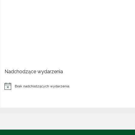
Nadchodzące wydarzenia
Brak nadchodzących wydarzenia.
Powiadomienie
©2022 CENTRUM POLONII - Ośrodek Kultury, Turystyki i Rekreacji w