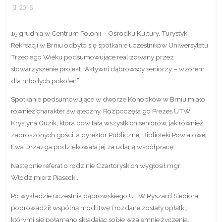
2015
15 grudnia w Centrum Polonii – Ośrodku Kultury, Turystyki i
Rekreacji w Brniu odbyło się spotkanie uczestników Uniwersytetu
Trzeciego Wieku podsumowujące realizowany przez
stowarzyszenie projekt „Aktywni dąbrowscy seniorzy – wzorem
dla młodych pokoleń”.
Spotkanie podsumowujące w dworze Konopków w Brniu miało
również charakter świąteczny. Rozpoczęła go Prezes UTW
Krystyna Guzik, która powitała wszystkich seniorów, jak również
zaproszonych gości, a dyrektor Publicznej Biblioteki Powiatowej
Ewa Drzazga podziękowała jej za udaną współpracę.
Następnie referat o rodzinie Czartoryskich wygłosił mgr
Włodzimierz Piasecki.
Po wykładzie uczestnik dąbrowskiego UTW Ryszard Siepiora
poprowadził wspólną modlitwę i rozdane zostały opłatki,
którymi się połamano składając sobie wzajemnie życzenia.