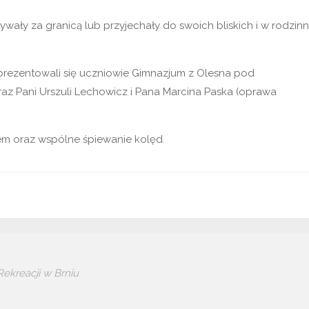
ywały za granicą lub przyjechały do swoich bliskich i w rodzin
ezentowali się uczniowie Gimnazjum z Olesna pod
raz Pani Urszuli Lechowicz i Pana Marcina Paska (oprawa
em oraz wspólne śpiewanie kolęd.
ekreacji w Brniu