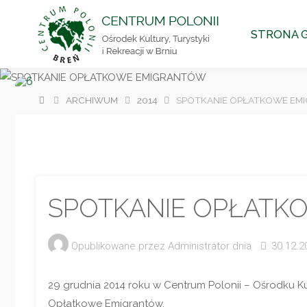
CENTRUM
Przejdź
POLONII
STRONA 
Ośrodek
do
Kultury,
Turystyki
i
Rekreacji
treści
w Brniu
Strona
ARCHIWUM
2014
SPOTKANIE OPŁATKOWE EM
główna
SPOTKANIE OPŁATK
Opublikowane przez
Administrator
dnia
30.12.2
29 grudnia 2014 roku w Centrum Polonii – Ośrodku Kult
Opłatkowe Emigrantów.